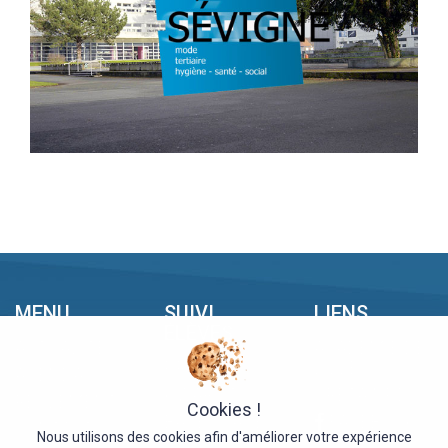
MENU
SUIVI
LIENS
ÉLÈVES
ACTUALITÉS
ACADÉMIE DE
PRONOTE
LILLE
AGENDAS
KWARTZ
GRETA NPDC
RÈGLEMENT
Cookies !
BASE STAGE
FACEBOOK
CONTACT
Nous utilisons des cookies afin d'améliorer votre expérience