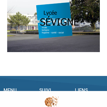
MENU
SUIVI
LIENS
ÉLÈVES
ACTUALITÉS
ACADÉMIE DE
PRONOTE
LILLE
AGENDAS