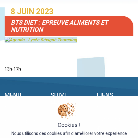
8 JUIN 2023
BTS DIET : EPREUVE ALIMENTS ET
NUTRITION
13h-17h
MENU
SUIVI
LIENS
ÉLÈVES
ACTUALITÉS
ACADÉMIE DE
PRONOTE
LILLE
AGENDAS
KWARTZ
GRETA NPDC
RÈGLEMENT
Cookies !
BASE STAGE
FACEBOOK
CONTACT
Nous utilisons des cookies afin d'améliorer votre expérience
CERISE PRO