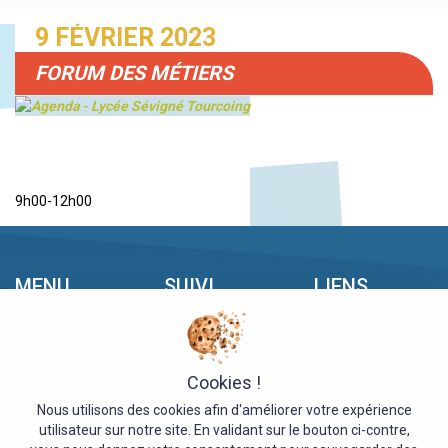
9 FÉVRIER 2023
FORUM DES MÉTIERS
9h00-12h00
MENU
SUIVI
LIENS
ÉLÈVES
ACTUALITÉS
ACADÉMIE DE
PRONOTE
LILLE
AGENDAS
KWARTZ
GRETA NPDC
RÈGLEMENT
Cookies !
BASE STAGE
FACEBOOK
CONTACT
Nous utilisons des cookies afin d'améliorer votre expérience
CERISE PRO
utilisateur sur notre site. En validant sur le bouton ci-contre,